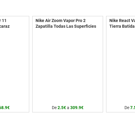
r 11
Nike Air Zoom Vapor Pro 2
Nike React V
caraz
Zapatilla Todas Las Superficies
Tierra Batida
11 Zapatilla
Nike Air Zoom Vapor Pro 2
LOOK FAST. 
es Hombres -
Zapatilla Todas Las Superficies
Conoce a la n
Mujeres - Blanco, Lila
innovaciones 
partir de vari
recopilación 
atletas, las 
NXT te ofrecen
durabilidad y
mantener la v
partidos más 
basado en dat
generativo, cr
datos para so
68.9€
De
2.5€
a
309.9€
De
7.
tus deslizami
de goma durad
en las zonas 
como en la pa
antepié. Dise