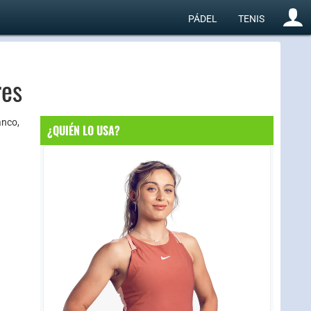
PÁDEL
TENIS
res
anco,
¿QUIÉN LO USA?